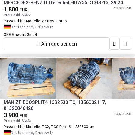
MERCEDES-BENZ Differential HD7/55 DCGS-13, 29:24
1 800
≈ 2 073 USD
EUR
Preis exkl. MwSt
Passend für Modelle:
Actros, Antos
Deutschland, Brüsewitz
ONE Einwohlt GmbH
Anfrage senden
MAN ZF ECOSPLIT4 16S2530 TO, 1356002117,
81320046426
3 900
≈ 4 493 USD
EUR
Preis exkl. MwSt
Passend für Modelle:
TGX, TGS Euro 6
353500 km
Deutschland, Brüsewitz