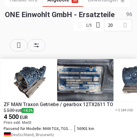
96
6
ONE Einwohlt GmbH - Ersatzteile
96
20
1
/
5
ZF MAN Traxon Getriebe / gearbox 12TX2611 TO
≈ 5 184 USD
5 500
-18,2%
EUR
4 500
EUR
Preis exkl. MwSt
Passend für Modelle:
MAN TGX, TGS
56901 km
Euro 6
Deutschland, Brusewitz