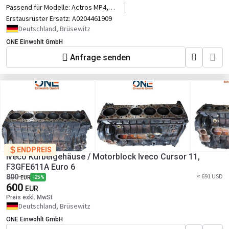
Passend für Modelle:
Actros MP4,
MP5, Antos, Arocs
Erstausrüster Ersatz:
A0204461909
Deutschland, Brüsewitz
ONE Einwohlt GmbH
Anfrage senden
ENDPREIS
Iveco Kurbelgehäuse / Motorblock Iveco Cursor 11,
F3GFE611A Euro 6
≈ 691 USD
800
-25%
EUR
600
EUR
Preis exkl. MwSt
Deutschland, Brüsewitz
ONE Einwohlt GmbH