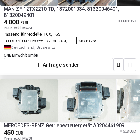
MAN ZF 12TX2210 TD, 1372001034, 81320046401,
81320049401
4 000
≈ 4 608 USD
EUR
Preis exkl. MwSt
Passend für Modelle:
TGX, TGS
Erstausrüster Ersatz:
1372001034,
60319 km
81320046401, 81320049401
Deutschland, Brüsewitz
ONE Einwohlt GmbH
Anfrage senden
MERCEDES-BENZ Getriebesteuergerät A0204461909
450
≈ 518 USD
EUR
Preis exkl. MwSt