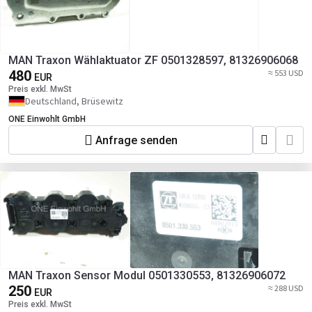
MAN Traxon Wählaktuator ZF 0501328597, 81326906068
480
≈ 553 USD
EUR
Preis exkl. MwSt
Deutschland, Brüsewitz
ONE Einwohlt GmbH
Anfrage senden
MAN Traxon Sensor Modul 0501330553, 81326906072
250
≈ 288 USD
EUR
Preis exkl. MwSt