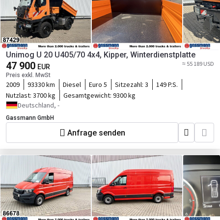
Unimog U 20 U405/70 4x4, Kipper, Winterdienstplatte
47 900
≈ 55 189 USD
EUR
Preis exkl. MwSt
2009
93330 km
Diesel
Euro 5
Sitzezahl:
3
149 P.S.
Nutzlast:
3700 kg
Gesamtgewicht:
9300 kg
Deutschland, -
Gassmann GmbH
Anfrage senden