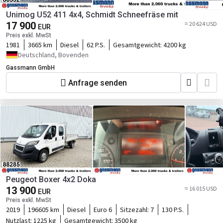
Unimog U52 411 4x4, Schmidt Schneefräse mit
17 900
≈ 20 624 USD
EUR
Preis exkl. MwSt
1981
3665 km
Diesel
62 P.S.
Gesamtgewicht:
4200 kg
Deutschland, Bovenden
Gassmann GmbH
Anfrage senden
Peugeot Boxer 4x2 Doka
13 900
≈ 16 015 USD
EUR
Preis exkl. MwSt
2019
196605 km
Diesel
Euro 6
Sitzezahl:
7
130 P.S.
Nutzlast:
1225 kg
Gesamtgewicht:
3500 kg