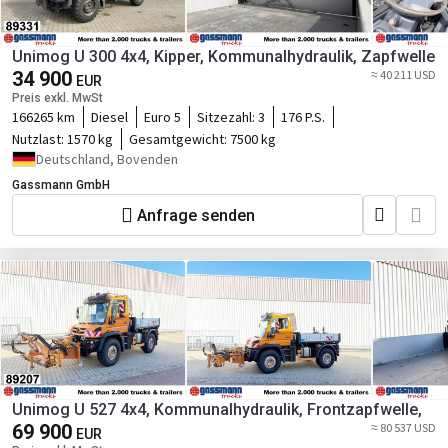
Unimog U 300 4x4, Kipper, Kommunalhydraulik, Zapfwelle
34 900
≈ 40 211 USD
EUR
Preis exkl. MwSt
166265 km
Diesel
Euro 5
Sitzezahl:
3
176 P.S.
Nutzlast:
1570 kg
Gesamtgewicht:
7500 kg
Deutschland, Bovenden
Gassmann GmbH
Anfrage senden
Unimog U 527 4x4, Kommunalhydraulik, Frontzapfwelle,
69 900
≈ 80 537 USD
EUR