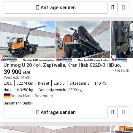
Anfrage senden
Unimog U 20 4x4, Zapfwelle, Kran Hiab 022D-3 HiDuo,
39 900
≈ 45 971 USD
EUR
Preis exkl. MwSt
2011
52274 km
Diesel
Euro 5
Sitzezahl:
3
149 P.S.
Nutzlast:
3250 kg
Gesamtgewicht:
9300 kg
Deutschland, Bovenden
Gassmann GmbH
Anfrage senden