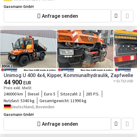
Gassmann GmbH
Anfrage senden
Unimog U 400 4x4, Kipper, Kommunalhydraulik, Zapfwelle
44 900
≈ 51 732 USD
EUR
Preis exkl. MwSt
246000 km
Diesel
Euro 5
Sitzezahl:
2
285 P.S.
Nutzlast:
5340 kg
Gesamtgewicht:
11990 kg
Deutschland, Bovenden
Gassmann GmbH
Anfrage senden