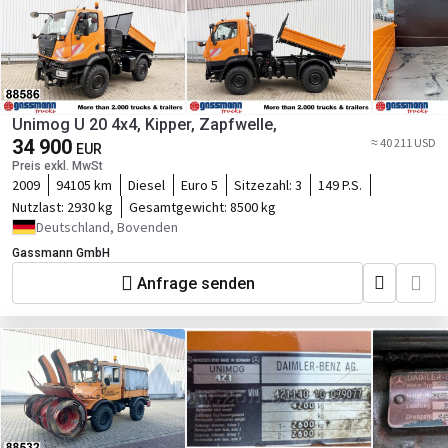
Unimog U 20 4x4, Kipper, Zapfwelle,
34 900
≈ 40 211 USD
EUR
Preis exkl. MwSt
2009
94105 km
Diesel
Euro 5
Sitzezahl:
3
149 P.S.
Nutzlast:
2930 kg
Gesamtgewicht:
8500 kg
Deutschland, Bovenden
Gassmann GmbH
Anfrage senden