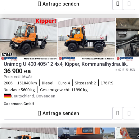
Anfrage senden
Unimog U 400 405/12 4x4, Kipper, Kommunalhydraulik,
36 900
≈ 42 515 USD
EUR
Preis exkl. MwSt
2006
151840 km
Diesel
Euro 4
Sitzezahl:
2
176 P.S.
Nutzlast:
5600 kg
Gesamtgewicht:
11990 kg
Deutschland, Bovenden
Gassmann GmbH
Anfrage senden