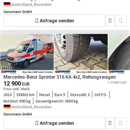
Deutschland, Bovenden
Gassmann GmbH
Anfrage senden
Mercedes-Benz Sprinter 316 KA 4x2, Rettungswagen
12 900
≈ 14 863 USD
EUR
Preis exkl. MwSt
2010
358862 km
Diesel
Euro 5
Sitzezahl:
3
163 P.S.
Nutzlast:
890 kg
Gesamtgewicht:
3880 kg
Deutschland, Bovenden
Gassmann GmbH
Anfrage senden