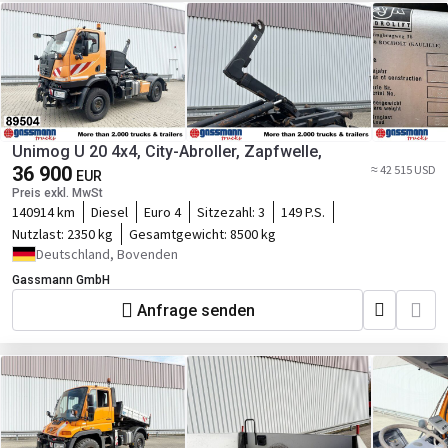
Unimog U 20 4x4, City-Abroller, Zapfwelle,
36 900
≈ 42 515 USD
EUR
Preis exkl. MwSt
140914 km
Diesel
Euro 4
Sitzezahl:
3
149 P.S.
Nutzlast:
2350 kg
Gesamtgewicht:
8500 kg
Deutschland, Bovenden
Gassmann GmbH
Anfrage senden