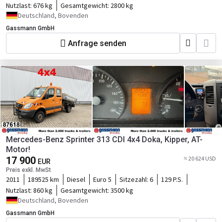
Nutzlast:
676 kg
Gesamtgewicht:
2800 kg
Deutschland, Bovenden
Gassmann GmbH
Anfrage senden
Mercedes-Benz Sprinter 313 CDI 4x4 Doka, Kipper, AT-
Motor!
17 900
≈ 20 624 USD
EUR
Preis exkl. MwSt
2011
189525 km
Diesel
Euro 5
Sitzezahl:
6
129 P.S.
Nutzlast:
860 kg
Gesamtgewicht:
3500 kg
Deutschland, Bovenden
Gassmann GmbH