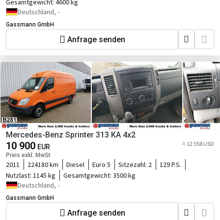
Gesamtgewicht:
4600 kg
Deutschland, -
Gassmann GmbH
Anfrage senden
Mercedes-Benz Sprinter 313 KA 4x2
10 900
≈ 12 558 USD
EUR
Preis exkl. MwSt
2011
224180 km
Diesel
Euro 5
Sitzezahl:
2
129 P.S.
Nutzlast:
1145 kg
Gesamtgewicht:
3500 kg
Deutschland, -
Gassmann GmbH
Anfrage senden