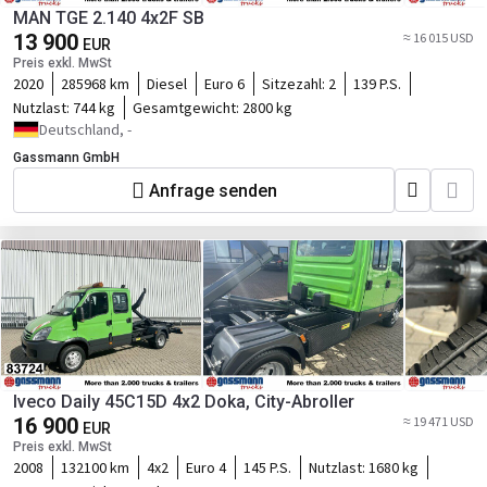
MAN TGE 2.140 4x2F SB
13 900
≈ 16 015 USD
EUR
Preis exkl. MwSt
2020
285968 km
Diesel
Euro 6
Sitzezahl:
2
139 P.S.
Nutzlast:
744 kg
Gesamtgewicht:
2800 kg
Deutschland, -
Gassmann GmbH
Anfrage senden
Iveco Daily 45C15D 4x2 Doka, City-Abroller
16 900
≈ 19 471 USD
EUR
Preis exkl. MwSt
2008
132100 km
4x2
Euro 4
145 P.S.
Nutzlast:
1680 kg