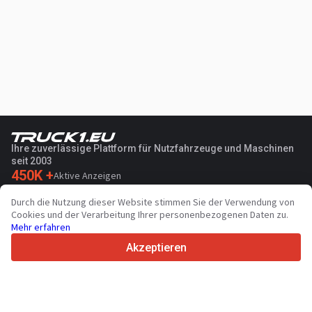
Ihre zuverlässige Plattform für Nutzfahrzeuge und Maschinen
seit 2003
450K +
Aktive Anzeigen
70+
Länder weltweit
Durch die Nutzung dieser Website stimmen Sie der Verwendung von
36
Unterstützte Sprachen
Cookies und der Verarbeitung Ihrer personenbezogenen Daten zu.
Mehr erfahren
4.7/5
Trustpilot
Akzeptieren
Für Händler
Werbung