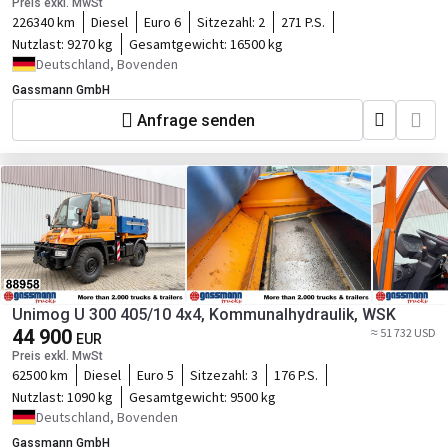
Preis exkl. MwSt
226340 km
Diesel
Euro 6
Sitzezahl:
2
271 P.S.
Nutzlast:
9270 kg
Gesamtgewicht:
16500 kg
Deutschland, Bovenden
Gassmann GmbH
Anfrage senden
Unimog U 300 405/10 4x4, Kommunalhydraulik, WSK
44 900
≈ 51 732 USD
EUR
Preis exkl. MwSt
62500 km
Diesel
Euro 5
Sitzezahl:
3
176 P.S.
Nutzlast:
1090 kg
Gesamtgewicht:
9500 kg
Deutschland, Bovenden
Gassmann GmbH