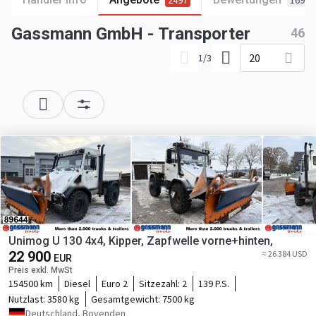
2497
169
Gassmann GmbH - Transporter
46
20
1
/
3
Unimog U 130 4x4, Kipper, Zapfwelle vorne+hinten,
22 900
≈ 26 384 USD
EUR
Preis exkl. MwSt
154500 km
Diesel
Euro 2
Sitzezahl:
2
139 P.S.
Nutzlast:
3580 kg
Gesamtgewicht:
7500 kg
Deutschland, Bovenden