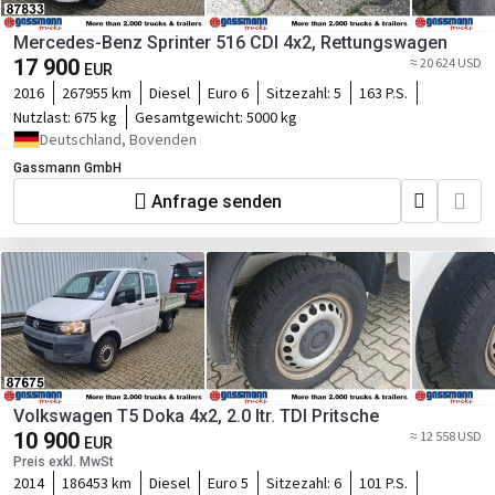
Mercedes-Benz Sprinter 516 CDI 4x2, Rettungswagen
17 900
≈ 20 624 USD
EUR
2016
267955 km
Diesel
Euro 6
Sitzezahl:
5
163 P.S.
Nutzlast:
675 kg
Gesamtgewicht:
5000 kg
Deutschland, Bovenden
Gassmann GmbH
Anfrage senden
Volkswagen T5 Doka 4x2, 2.0 ltr. TDI Pritsche
10 900
≈ 12 558 USD
EUR
Preis exkl. MwSt
2014
186453 km
Diesel
Euro 5
Sitzezahl:
6
101 P.S.