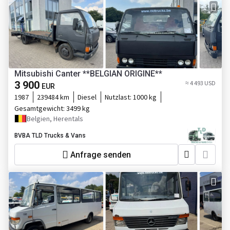
Mitsubishi Canter **BELGIAN ORIGINE**
3 900
≈ 4 493 USD
EUR
1987
239484 km
Diesel
Nutzlast:
1000 kg
Gesamtgewicht:
3499 kg
Belgien, Herentals
BVBA TLD Trucks & Vans
Anfrage senden