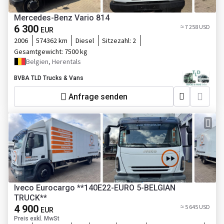
Mercedes-Benz Vario 814
6 300
≈ 7 258 USD
EUR
2006
574362 km
Diesel
Sitzezahl:
2
Gesamtgewicht:
7500 kg
Belgien, Herentals
BVBA TLD Trucks & Vans
Anfrage senden
Iveco Eurocargo **140E22-EURO 5-BELGIAN
TRUCK**
4 900
≈ 5 645 USD
EUR
Preis exkl. MwSt