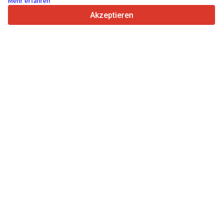
Mehr erfahren
4.7/5
Trustpilot
Akzeptieren
Für Händler
Werbung
Preise
Support
Für Käufer
Markenbewertungen
Messen
Leasing
Informationen
Über Truck1
Blog