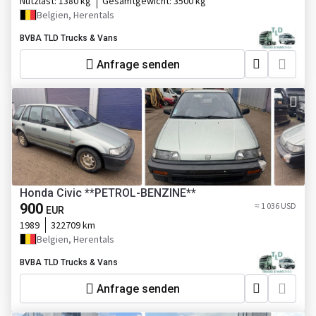
Nutzlast:
1380 kg
Gesamtgewicht:
3500 kg
Belgien, Herentals
BVBA TLD Trucks & Vans
Anfrage senden
Honda Civic **PETROL-BENZINE**
900
≈ 1 036 USD
EUR
1989
322709 km
Belgien, Herentals
BVBA TLD Trucks & Vans
Anfrage senden