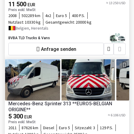
11 500
≈ 13 250 USD
EUR
Preis exkl. MwSt
2008
502289 km
4x2
Euro 5
400 P.S.
Nutzlast:
10330 kg
Gesamtgewicht:
20000 kg
Belgien, Herentals
BVBA TLD Trucks & Vans
Anfrage senden
Mercedes-Benz Sprinter 313 **EURO5-BELGIAN
ORIGINE**
5 300
≈ 6 106 USD
EUR
Preis exkl. MwSt
2011
87626 km
Diesel
Euro 5
Sitzezahl:
3
129 P.S.