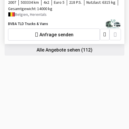
2007
503334 km
4x2
Euro 5
218 P.S.
Nutzlast:
6315 kg
Gesamtgewicht:
14000 kg
Belgien, Herentals
BVBA TLD Trucks & Vans
Anfrage senden
Alle Angebote sehen
(112)