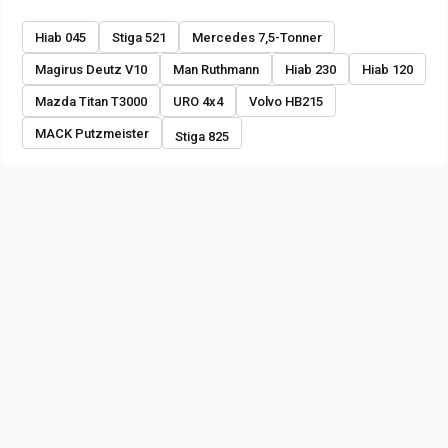
Hiab 045
Stiga 521
Mercedes 7,5-Tonner
Magirus Deutz V10
Man Ruthmann
Hiab 230
Hiab 120
Mazda Titan T3000
URO 4x4
Volvo HB215
MACK Putzmeister
Stiga 825