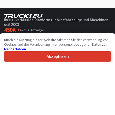
Ihre zuverlässige Plattform für Nutzfahrzeuge und Maschinen
seit 2003
450K +
Aktive Anzeigen
70+
Länder weltweit
Durch die Nutzung dieser Website stimmen Sie der Verwendung von
36
Unterstützte Sprachen
Cookies und der Verarbeitung Ihrer personenbezogenen Daten zu.
Mehr erfahren
4.7/5
Trustpilot
Akzeptieren
Für Händler
Werbung
Preise
Support
Für Käufer
Markenbewertungen