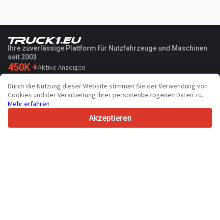
Ihre zuverlässige Plattform für Nutzfahrzeuge und Maschinen
seit 2003
450K +
Aktive Anzeigen
70+
Länder weltweit
Durch die Nutzung dieser Website stimmen Sie der Verwendung von
36
Unterstützte Sprachen
Cookies und der Verarbeitung Ihrer personenbezogenen Daten zu.
Mehr erfahren
4.7/5
Trustpilot
Akzeptieren
Für Händler
Werbung
Preise
Support
Für Käufer