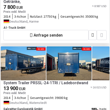
Getränke,
7 800
≈ 8 987 USD
EUR
Preis exkl. MwSt
2014
3-Achse
Nutzlast:
27750 kg
Gesamtgewicht:
35000 kg
Deutschland, Harme
A1-Truck GmbH
Anfrage senden
System Trailer PRSSL-24-1TRI / Ladebordwand
13 900
≈ 16 015 USD
EUR
Preis exkl. MwSt
2014
3-Achse
Gesamtgewicht:
39000 kg
Deutschland, Watenstedt
Salzgitter Eurologistik GmbH