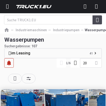
Industriemaschinen
Industriepumpen
Wasserpump
Wasserpumpen
Suchergebnisse:
107
im Leasing
41
20
1
/
6