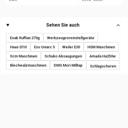
Sehen Sie auch
Esab Ruffian 270g
Werkzeugvoreinstellgeräte
Haas Sl10
Ess Uniarc 5
Weiler E30
HSM Maschinen
Scm Maschinen
Schuko Absaugungen
Amada Ha250w
Blechwalzmaschinen
DMG Mori Milltap
Schlagscheren