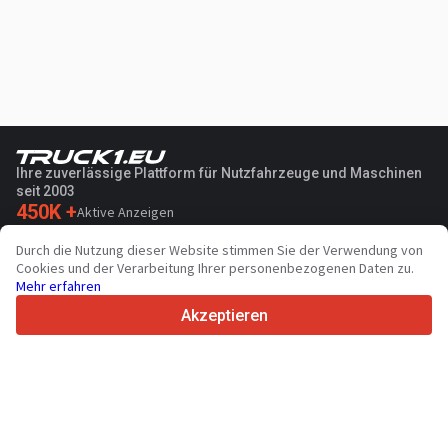
Ihre zuverlässige Plattform für Nutzfahrzeuge und Maschinen
seit 2003
450K +
Aktive Anzeigen
70+
Länder weltweit
Durch die Nutzung dieser Website stimmen Sie der Verwendung von
36
Unterstützte Sprachen
Cookies und der Verarbeitung Ihrer personenbezogenen Daten zu.
Mehr erfahren
4.7/5
Trustpilot
Akzeptieren
Für Händler
Werbung
Preise