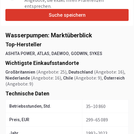
Angebote, die exakt Ihren Präferenzen
entsprechen.
Suche speichern
Wasserpumpen: Marktüberblick
Top-Hersteller
,
,
,
,
ASHITA POWER
ATLAS
DAEWOO
GODWIN
SYKES
Wichtigste Einkaufsstandorte
(Angebote: 25)
,
(Angebote: 16)
,
Großbritannien
Deutschland
(Angebote: 16)
,
(Angebote: 9)
,
Niederlande
Chile
Österreich
(Angebote: 9)
Technische Daten
35–10 860
Betriebsstunden, Std.
299–65 089
Preis, EUR
1992–2023
Jahr