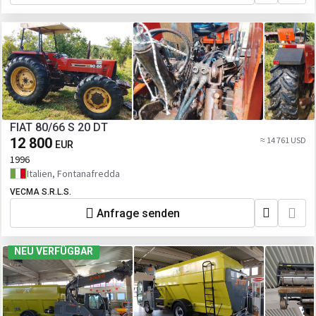
FIAT 80/66 S 20 DT
12 800
≈ 14 761 USD
EUR
1996
Italien, Fontanafredda
VECMA S.R.L.S.
Anfrage senden
NEU VERFÜGBAR