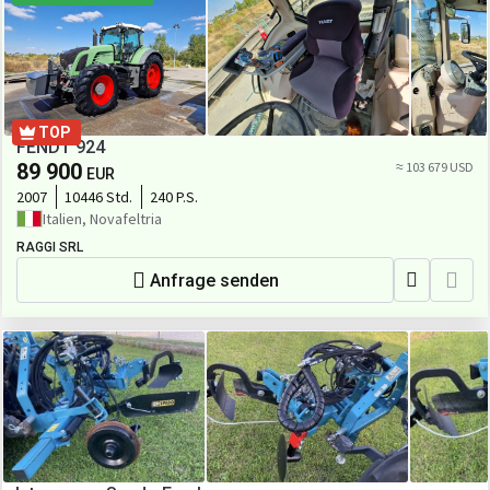
TOP
FENDT 924
89 900
≈ 103 679 USD
EUR
2007
10446 Std.
240 P.S.
Italien, Novafeltria
RAGGI SRL
Anfrage senden