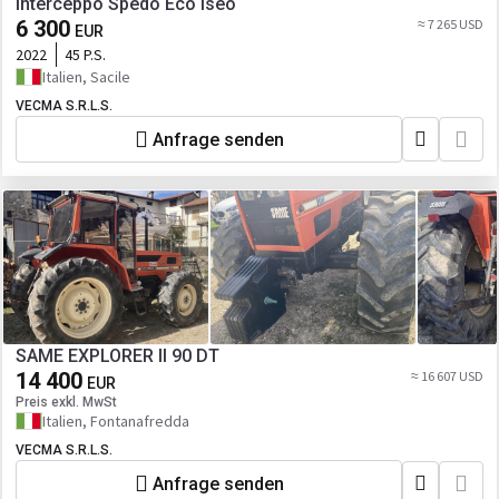
Interceppo Spedo Eco Iseo
6 300
≈ 7 265 USD
EUR
2022
45 P.S.
Italien, Sacile
VECMA S.R.L.S.
Anfrage senden
SAME EXPLORER II 90 DT
14 400
≈ 16 607 USD
EUR
Preis exkl. MwSt
Italien, Fontanafredda
VECMA S.R.L.S.
Anfrage senden