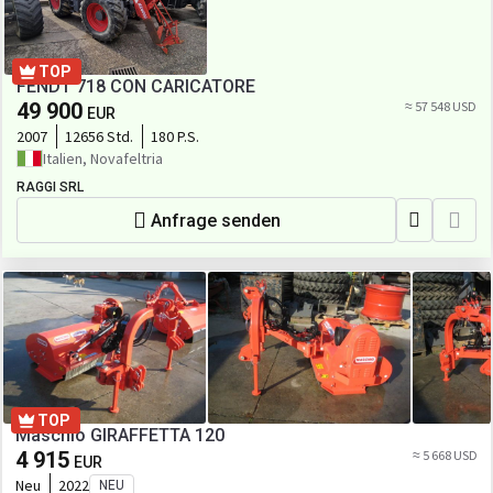
TOP
FENDT 718 CON CARICATORE
49 900
≈ 57 548 USD
EUR
2007
12656 Std.
180 P.S.
Italien, Novafeltria
RAGGI SRL
Anfrage senden
TOP
Maschio GIRAFFETTA 120
4 915
≈ 5 668 USD
EUR
Neu
2022
NEU