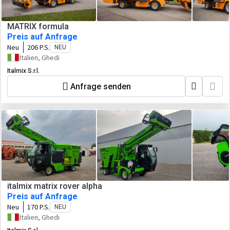
MATRIX formula
Preis auf Anfrage
Neu
206 P.S.
NEU
Italien, Ghedi
Italmix S.r.l.
Anfrage senden
italmix matrix rover alpha
Preis auf Anfrage
Neu
170 P.S.
NEU
Italien, Ghedi