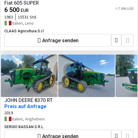
Fiat 605 SUPER
6 500
≈ 7 496 USD
EUR
1983
15531 Std.
Italien, Leno
CLAAS Agricoltura S.r.l
Anfrage senden
JOHN DEERE 8370 RT
Preis auf Anfrage
2019
Italien, Anghebeni
SERGIO BASSAN S.R.L.
Anfrage senden