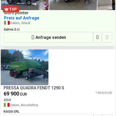
TOP
storti pointer
Preis auf Anfrage
Italien, Ghedi
Italmix S.r.l.
Anfrage senden
PRESSA QUADRA FENDT 1290 S
69 900
≈ 80 614 USD
EUR
2018
Italien, Novafeltria
RAGGI SRL