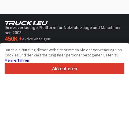
Ihre zuverlässige Plattform für Nutzfahrzeuge und Maschinen
seit 2003
450K +
Aktive Anzeigen
70+
Länder weltweit
Durch die Nutzung dieser Website stimmen Sie der Verwendung von
36
Unterstützte Sprachen
Cookies und der Verarbeitung Ihrer personenbezogenen Daten zu.
Mehr erfahren
4.7/5
Trustpilot
Akzeptieren
Für Händler
Werbung
Preise
Support
Für Käufer