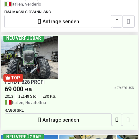
Italien, Verderio
FM4 MAGNI GIOVANNI SNC
Anfrage senden
NEU VERFÜGBAR
TOP
FENDT 828 PROFI
69 000
≈ 79 576 USD
EUR
2013
12148 Std.
280 P.S.
Italien, Novafeltria
RAGGI SRL
Anfrage senden
NEU VERFÜGBAR