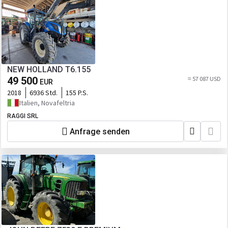
NEW HOLLAND T6.155
49 500
≈ 57 087 USD
EUR
2018
6936 Std.
155 P.S.
Italien, Novafeltria
RAGGI SRL
Anfrage senden