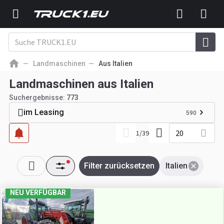
Landmaschinen
Aus Italien
Landmaschinen aus Italien
Suchergebnisse:
773
im Leasing
590
20
1
/
39
Filter zurücksetzen
Italien
NEU VERFÜGBAR