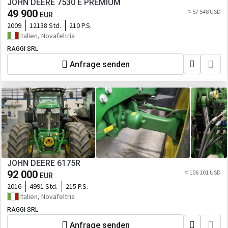
JOHN DEERE 7530 E PREMIUM
49 900
≈ 57 548 USD
EUR
2009
12138 Std.
210 P.S.
Italien, Novafeltria
RAGGI SRL
Anfrage senden
JOHN DEERE 6175R
92 000
≈ 106 101 USD
EUR
2016
4991 Std.
215 P.S.
Italien, Novafeltria
RAGGI SRL
Anfrage senden