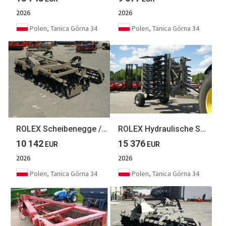
2026
2026
Polen, Tanica Górna 34
Polen, Tanica Górna 34
ROLEX Scheibenegge / Cross-Cutter harrow / Dechaumeur cross-cutter / Cross Cutter erpice / Борона с поперечным катком жёсткий/ Brona cross cutter sztywna 4 m
ROLEX Hydraulische Scheibenegge / Hydraulic discs harrow / Dechaumeur à disques / Erpice a dischi / Гидравлическая дисковая борона / Brona talerzowa hydraulicznie składana ciężka 4 m
10 142
15 376
EUR
EUR
2026
2026
Polen, Tanica Górna 34
Polen, Tanica Górna 34