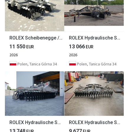
ROLEX Scheibenegge / Discs harrow / Dechaumeur à disques / Erpice a dischi / Дисковая борона / Brona talerzowa 3 m
ROLEX Hydraulische Scheibenegge / Hydraulic discs harrow / Dechaumeur à disques / Erpice a dischi / Дисковая гидравлическая борона тип лёгкий с тележкой / Brona talerzowa hydraulicznie składana lekka 4 m
11 550
13 066
EUR
EUR
2026
2026
Polen, Tanica Górna 34
Polen, Tanica Górna 34
ROLEX Hydraulische Scheibenegge / Hydraulic discs harrow / Dechaumeur à disques / Erpice a dischi / Grada de discos / Гидравлическая дисковая борона тяжёлая / Brona talerzowa 4 m
ROLEX Hydraulische Scheibenegge / Hydraulic discs harrow / Dechaumeur à disques / Erpice a dischi / Гидравлическая дисковая борона / Brona talerzowa hydraulicznie składana lekka 4 m
13 748
9 677
EUR
EUR