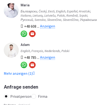
Maria
Български, Český, Eesti, English, Español, Hrvatski,
Italiano, Lietuvių, Latviešu, Polski, Română, Srpski,
Русский, Svenska, Slovenčina, Slovenščina, Українська
Anzeigen
+48 608 ...
Adam
English, Français, Nederlands, Polski
Anzeigen
+48 785 ...
Mehr anzeigen (1)
Anfrage senden
Privatperson
Firma