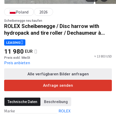
Poland
2026
Scheibenegge neu kaufen
ROLEX Scheibenegge / Disc harrow with
hydropack and tire roller / Dechaumeur à
disques / Erpice a dischi / Дисковая борона
LEASING
с гидропаком и колёсным катком /
11 980
EUR
Agregat talerzowy uprawowy z
≈ 13 803 USD
Preis exkl. MwSt
hydropackiem i
Preis anbieten
Alle verfügbaren Bilder anfragen
Anfrage senden
Technische Daten
Beschreibung
Marke
ROLEX