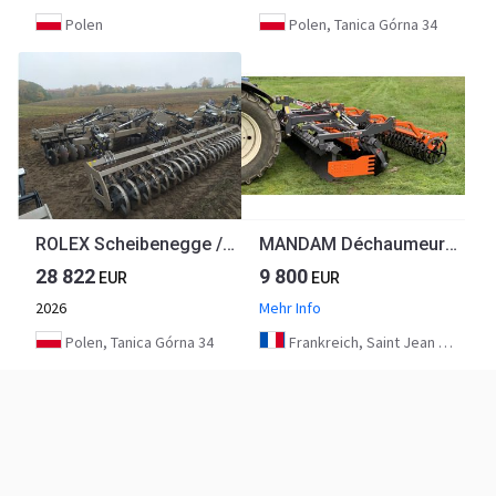
Polen
Polen, Tanica Górna 34
ROLEX Scheibenegge / Hydraulic discs harrow / Dechaumeur à disques / Erpice a dischi / Grada de discos / Дисковая борона / Brona talerzowa 5 m
MANDAM Déchaumeur à disques GAL-TAL
28 822
9 800
EUR
EUR
2026
Mehr Info
Polen, Tanica Górna 34
Frankreich, Saint Jean d'Angély