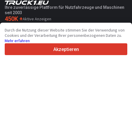
Ihre zuverlässige Plattform für Nutzfahrzeuge und Maschinen
seit 2003
450K +
Aktive Anzeigen
70+
Länder weltweit
Durch die Nutzung dieser Website stimmen Sie der Verwendung von
36
Unterstützte Sprachen
Cookies und der Verarbeitung Ihrer personenbezogenen Daten zu.
Mehr erfahren
4.7/5
Trustpilot
Akzeptieren
Für Händler
Anfrage senden
Werbung
Preise
Support
Für Käufer
Markenbewertungen
Messen