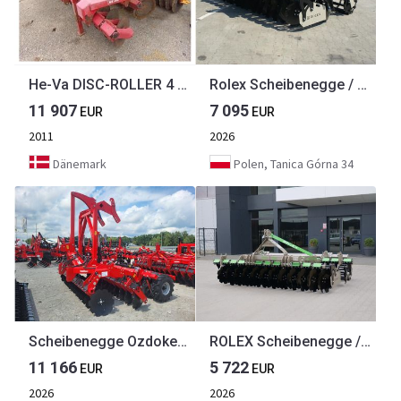
He-Va DISC-ROLLER 4 Meter.
Rolex Scheibenegge / Disc harrow with hydropack / Déchaumeur à disques avec support semoir / Erpice a dischi / Cultivador de discos con hydropack / Дисковая борона с гидропаком 3 m
11 907
7 095
EUR
EUR
2011
2026
Dänemark
Polen, Tanica Górna 34
Scheibenegge Ozdoken Combidisc T300 3m - sofort verfügbar
ROLEX Scheibenegge / Discs harrow / Dechaumeur à disques / Erpice a dischi / Grada de discos / Дисковая борона / Brona talerzowa 3 m
11 166
5 722
EUR
EUR
2026
2026