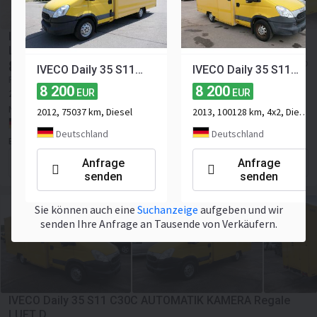
IVECO Daily 35 S11 C30C AUTOMATIK KAMERA Regale
LUFT D
8 200
≈ 9 447 USD
EUR
IVECO Daily 35 S11 C30C AUTOMATIK KAMERA Regale LUFT D
IVECO Daily 35 S11 C30C AUTOMATIK KAMERA Regale LUFT D
Preis exkl. MwSt
8 200
8 200
2013
115449 km
Diesel
Euro 5
Sitzezahl:
2
106 P.S.
EUR
EUR
Nutzlast:
965 kg
Gesamtgewicht:
3500 kg
2012, 75037 km, Diesel
2013, 100128 km, 4x2, Diesel, 2-Achse
Deutschland, Rohrbach
Deutschland
Deutschland
Engel & Engel GmbH
Anfrage senden
Anfrage
Anfrage
senden
senden
Sie können auch eine
Suchanzeige
aufgeben und wir
senden Ihre Anfrage an Tausende von Verkäufern.
IVECO Daily 35 S11 C30C AUTOMATIK KAMERA Regale
LUFT D