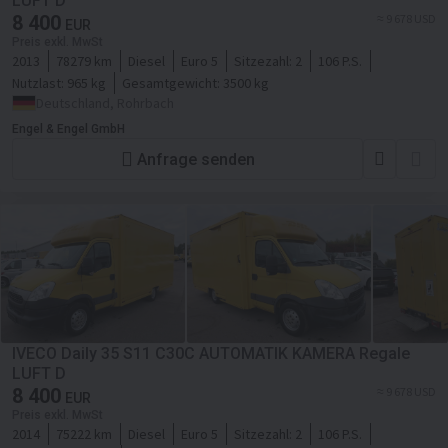
LUFT D
8 400
≈ 9 678 USD
EUR
Preis exkl. MwSt
2013
78279 km
Diesel
Euro 5
Sitzezahl:
2
106 P.S.
Nutzlast:
965 kg
Gesamtgewicht:
3500 kg
Deutschland, Rohrbach
Engel & Engel GmbH
Anfrage senden
IVECO Daily 35 S11 C30C AUTOMATIK KAMERA Regale
LUFT D
8 400
≈ 9 678 USD
EUR
Preis exkl. MwSt
2014
75222 km
Diesel
Euro 5
Sitzezahl:
2
106 P.S.