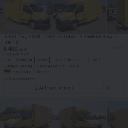
IVECO Daily 35 S11 C30C AUTOMATIK KAMERA Regale
LUFT D
8 400
≈ 9 678 USD
EUR
Preis exkl. MwSt
2013
92380 km
Diesel
Euro 5
Sitzezahl:
2
106 P.S.
Nutzlast:
1000 kg
Gesamtgewicht:
3500 kg
Deutschland, Rohrbach
Engel & Engel GmbH
Anfrage senden