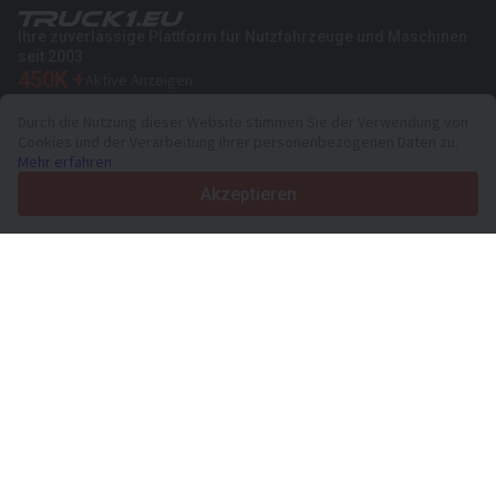
Ihre zuverlässige Plattform für Nutzfahrzeuge und Maschinen
seit 2003
450K +
Aktive Anzeigen
70+
Länder weltweit
Durch die Nutzung dieser Website stimmen Sie der Verwendung von
36
Unterstützte Sprachen
Cookies und der Verarbeitung Ihrer personenbezogenen Daten zu.
Mehr erfahren
4.7/5
Trustpilot
Akzeptieren
Für Händler
Werbung
Preise
Support
Für Käufer
Markenbewertungen
Messen