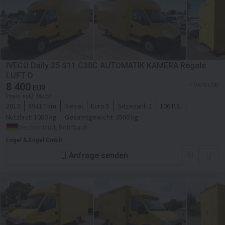
IVECO Daily 35 S11 C30C AUTOMATIK KAMERA Regale
LUFT D
8 400
≈ 9 678 USD
EUR
Preis exkl. MwSt
2013
89417 km
Diesel
Euro 5
Sitzezahl:
2
106 P.S.
Nutzlast:
1000 kg
Gesamtgewicht:
3500 kg
Deutschland, Rohrbach
Engel & Engel GmbH
Anfrage senden