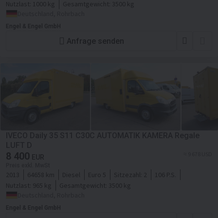
Nutzlast:
1000 kg
Gesamtgewicht:
3500 kg
Deutschland, Rohrbach
Engel & Engel GmbH
Anfrage senden
IVECO Daily 35 S11 C30C AUTOMATIK KAMERA Regale
LUFT D
8 400
≈ 9 678 USD
EUR
Preis exkl. MwSt
2013
64658 km
Diesel
Euro 5
Sitzezahl:
2
106 P.S.
Nutzlast:
965 kg
Gesamtgewicht:
3500 kg
Deutschland, Rohrbach
Engel & Engel GmbH