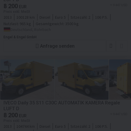
8 200
≈ 9 447 USD
EUR
Preis exkl. MwSt
2013
100128 km
Diesel
Euro 5
Sitzezahl:
2
106 P.S.
Nutzlast:
965 kg
Gesamtgewicht:
3500 kg
Deutschland, Rohrbach
Engel & Engel GmbH
Anfrage senden
IVECO Daily 35 S11 C30C AUTOMATIK KAMERA Regale
LUFT D
8 200
≈ 9 447 USD
EUR
Preis exkl. MwSt
2013
104744 km
Diesel
Euro 5
Sitzezahl:
2
106 P.S.