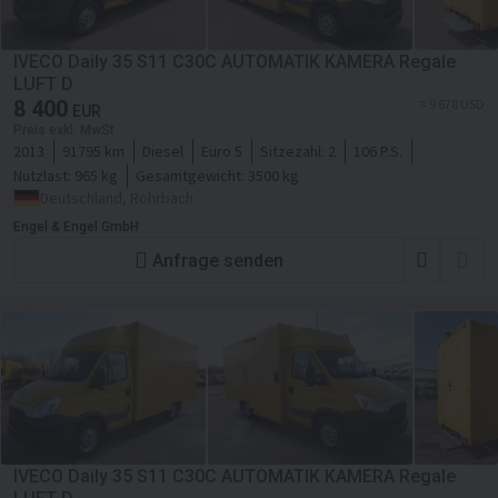
IVECO Daily 35 S11 C30C AUTOMATIK KAMERA Regale
LUFT D
8 400
≈ 9 678 USD
EUR
Preis exkl. MwSt
2013
91795 km
Diesel
Euro 5
Sitzezahl:
2
106 P.S.
Nutzlast:
965 kg
Gesamtgewicht:
3500 kg
Deutschland, Rohrbach
Engel & Engel GmbH
Anfrage senden
IVECO Daily 35 S11 C30C AUTOMATIK KAMERA Regale