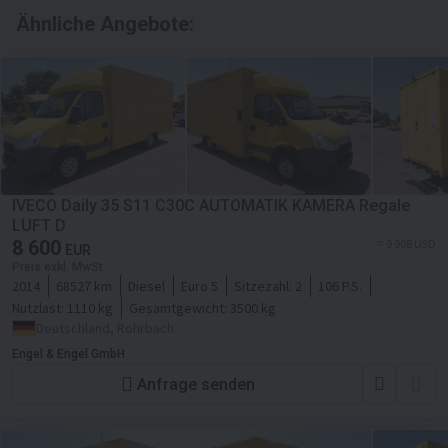
Ähnliche Angebote:
IVECO Daily 35 S11 C30C AUTOMATIK KAMERA Regale
LUFT D
8 600
≈ 9 908 USD
EUR
Preis exkl. MwSt
2014
68527 km
Diesel
Euro 5
Sitzezahl:
2
106 P.S.
Nutzlast:
1110 kg
Gesamtgewicht:
3500 kg
Deutschland, Rohrbach
Engel & Engel GmbH
Anfrage senden