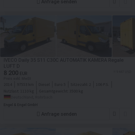
Anfrage senden
IVECO Daily 35 S11 C30C AUTOMATIK KAMERA Regale
LUFT D
8 200
≈ 9 447 USD
EUR
Preis exkl. MwSt
2014
97553 km
Diesel
Euro 5
Sitzezahl:
2
106 P.S.
Nutzlast:
1110 kg
Gesamtgewicht:
3500 kg
Deutschland, Rohrbach
Engel & Engel GmbH
Anfrage senden