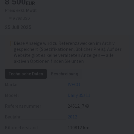
8 500
EUR
Preis exkl. MwSt
≈ 9 793 USD
25 Juli 2025
Diese Anzeige wird zu Referenzzwecken im Archiv
gespeichert (Spezifikationen, üblicher Preis). Auf der
Website gibt es keine veralteten Anzeigen — alle
aktiven Optionen finden Sie unten.
Technische Daten
Beschreibung
Marke
IVECO
Modell
Daily 35s11
Referenznummer
24612_749
Baujahr
2012
Kilometerstand
110812 km