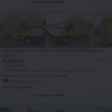
Anfrage senden
IVECO Daily 35 S11 C30C AUTOMATIK KAMERA Regale
LUFT D
8 200
≈ 9 447 USD
EUR
Preis exkl. MwSt
2013
87209 km
Diesel
Euro 5
Sitzezahl:
2
106 P.S.
Nutzlast:
965 kg
Gesamtgewicht:
3500 kg
Deutschland, Rohrbach
Engel & Engel GmbH
Anfrage senden