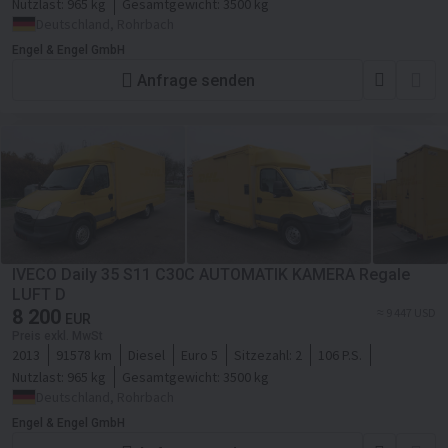
Nutzlast:
965 kg
Gesamtgewicht:
3500 kg
Deutschland, Rohrbach
Engel & Engel GmbH
Anfrage senden
IVECO Daily 35 S11 C30C AUTOMATIK KAMERA Regale
LUFT D
8 200
≈ 9 447 USD
EUR
Preis exkl. MwSt
2013
91578 km
Diesel
Euro 5
Sitzezahl:
2
106 P.S.
Nutzlast:
965 kg
Gesamtgewicht:
3500 kg
Deutschland, Rohrbach
Engel & Engel GmbH