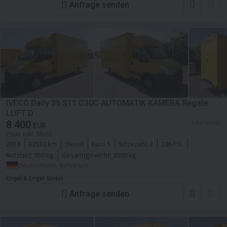
Anfrage senden
IVECO Daily 35 S11 C30C AUTOMATIK KAMERA Regale
LUFT D
8 400
≈ 9 678 USD
EUR
Preis exkl. MwSt
2013
82533 km
Diesel
Euro 5
Sitzezahl:
2
106 P.S.
Nutzlast:
950 kg
Gesamtgewicht:
3500 kg
Deutschland, Rohrbach
Engel & Engel GmbH
Anfrage senden