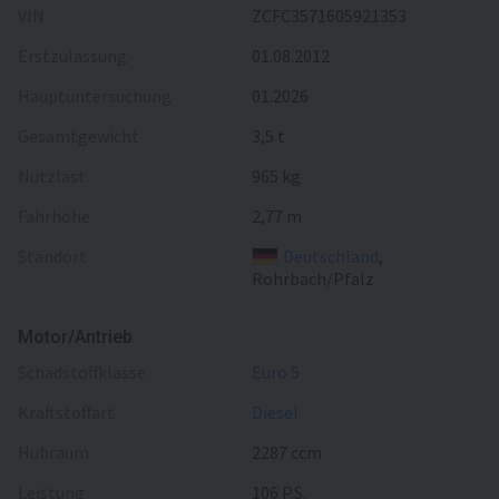
VIN
ZCFC3571605921353
Erstzulassung
01.08.2012
Hauptuntersuchung
01.2026
Gesamtgewicht
3,5 t
Nutzlast
965 kg
Fahrhöhe
2,77 m
Standort
Deutschland
,
Rohrbach/Pfalz
Motor/Antrieb
Schadstoffklasse
Euro 5
Kraftstoffart
Diesel
Hubraum
2287 ccm
Leistung
106 P.S.