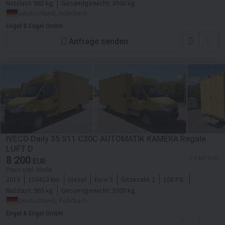
Nutzlast:
965 kg
Gesamtgewicht:
3500 kg
Deutschland, Rohrbach
Engel & Engel GmbH
Anfrage senden
IVECO Daily 35 S11 C30C AUTOMATIK KAMERA Regale
LUFT D
8 200
≈ 9 447 USD
EUR
Preis exkl. MwSt
2013
116423 km
Diesel
Euro 5
Sitzezahl:
2
106 P.S.
Nutzlast:
965 kg
Gesamtgewicht:
3500 kg
Deutschland, Rohrbach
Engel & Engel GmbH