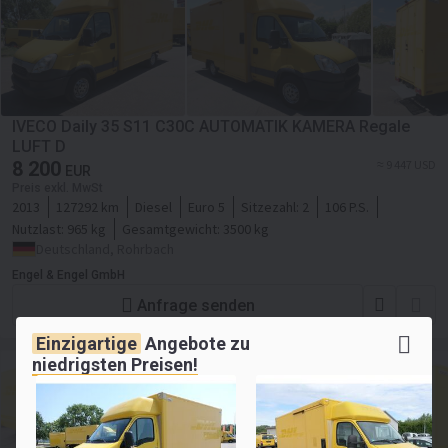
IVECO Daily 35 S11 C30C AUTOMATIK KAMERA Regale
LUFT D
8 200
≈ 9 447 USD
EUR
Preis exkl. MwSt
2013
127292 km
Diesel
Euro 5
Sitzezahl:
2
106 P.S.
Nutzlast:
965 kg
Gesamtgewicht:
3500 kg
Deutschland, Rohrbach
Engel & Engel GmbH
Anfrage senden
Einzigartige
Angebote zu
niedrigsten Preisen!