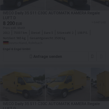
IVECO Daily 35 S11 C30C AUTOMATIK KAMERA Regale
LUFT D
8 200
≈ 9 447 USD
EUR
Preis exkl. MwSt
2012
75037 km
Diesel
Euro 5
Sitzezahl:
2
106 P.S.
Nutzlast:
965 kg
Gesamtgewicht:
3500 kg
Deutschland, Rohrbach
Engel & Engel GmbH
Anfrage senden
IVECO Daily 35 S11 C30C AUTOMATIK KAMERA Regale
LUFT D