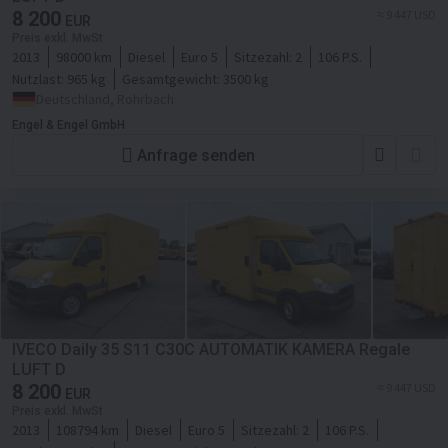
8 200
≈ 9 447 USD
EUR
Preis exkl. MwSt
2013
98000 km
Diesel
Euro 5
Sitzezahl:
2
106 P.S.
Nutzlast:
965 kg
Gesamtgewicht:
3500 kg
Deutschland, Rohrbach
Engel & Engel GmbH
Anfrage senden
IVECO Daily 35 S11 C30C AUTOMATIK KAMERA Regale
LUFT D
8 200
≈ 9 447 USD
EUR
Preis exkl. MwSt
2013
108794 km
Diesel
Euro 5
Sitzezahl:
2
106 P.S.