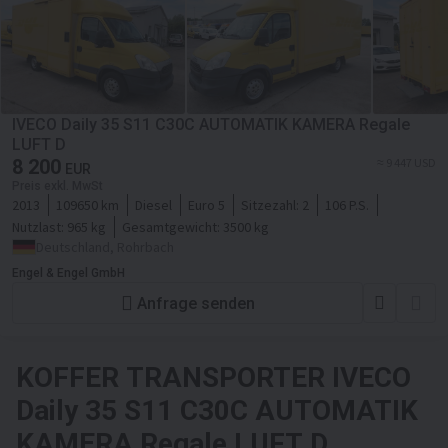
IVECO Daily 35 S11 C30C AUTOMATIK KAMERA Regale
LUFT D
8 200
≈ 9 447 USD
EUR
Preis exkl. MwSt
2013
109650 km
Diesel
Euro 5
Sitzezahl:
2
106 P.S.
Nutzlast:
965 kg
Gesamtgewicht:
3500 kg
Deutschland, Rohrbach
Engel & Engel GmbH
Anfrage senden
KOFFER TRANSPORTER
IVECO
Daily 35 S11 C30C AUTOMATIK
KAMERA Regale LUFT D