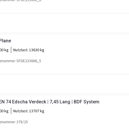
Plane
00 kg
Nutzlast:
13630 kg
znummer SFDE233666_5
N 74 Edscha Verdeck | 7,45 Lang | BDF System
00 kg
Nutzlast:
13707 kg
znummer 378/25