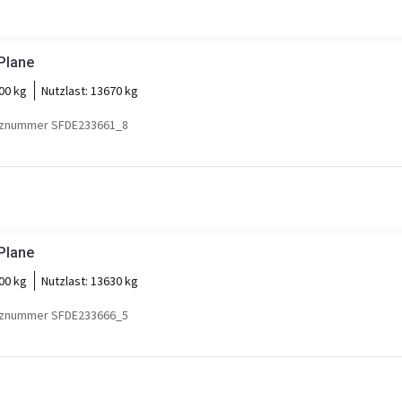
Plane
00 kg
Nutzlast:
13670 kg
znummer SFDE233661_8
Plane
00 kg
Nutzlast:
13630 kg
znummer SFDE233666_5