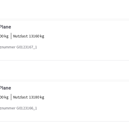
Plane
00 kg
Nutzlast:
13160 kg
znummer G0123167_1
Plane
00 kg
Nutzlast:
13180 kg
znummer G0123166_1