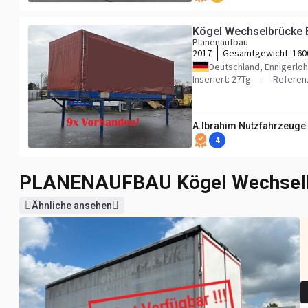
Kögel Wechselbrücke E
Planenaufbau
2017
Gesamtgewicht:
160
Deutschland, Ennigerloh
Inseriert: 27Tg.
Referen
A.Ibrahim Nutzfahrzeug
4
PLANENAUFBAU
Kögel Wechsel
Ähnliche ansehen