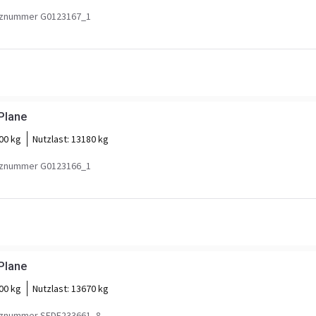
znummer G0123167_1
Plane
00 kg
Nutzlast:
13180 kg
znummer G0123166_1
Plane
00 kg
Nutzlast:
13670 kg
znummer SFDE233661_8