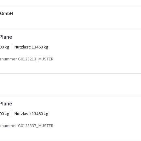
e GmbH
Plane
00 kg
Nutzlast:
13460 kg
nznummer G0123213_MUSTER
Plane
00 kg
Nutzlast:
13460 kg
nznummer G0123337_MUSTER