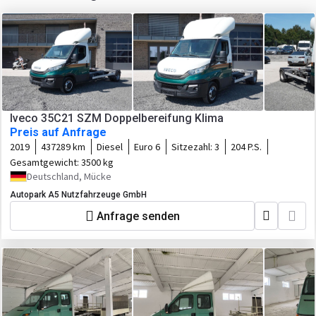
Iveco 35C21 SZM Doppelbereifung Klima
Preis auf Anfrage
2019
437289 km
Diesel
Euro 6
Sitzezahl:
3
204 P.S.
Gesamtgewicht:
3500 kg
Deutschland, Mücke
Autopark A5 Nutzfahrzeuge GmbH
Anfrage senden