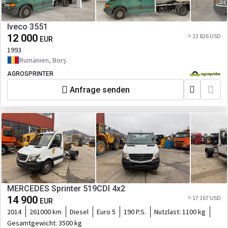
Iveco 3551
12 000
≈ 13 826 USD
EUR
1993
Rumänien, Borș
AGROSPRINTER
Anfrage senden
MERCEDES Sprinter 519CDI 4x2
14 900
≈ 17 167 USD
EUR
2014
261000 km
Diesel
Euro 5
190 P.S.
Nutzlast:
1100 kg
Gesamtgewicht:
3500 kg