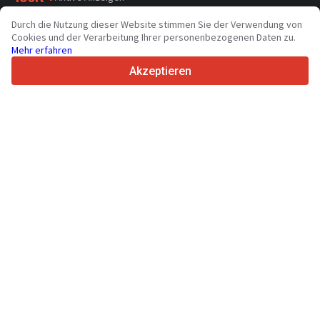
70+
Länder weltweit
Durch die Nutzung dieser Website stimmen Sie der Verwendung von
36
Unterstützte Sprachen
Cookies und der Verarbeitung Ihrer personenbezogenen Daten zu.
Mehr erfahren
4.7/5
Trustpilot
Akzeptieren
Für Händler
Werbung
Preise
Support
Für Käufer
Markenbewertungen
Messen
Leasing
Informationen