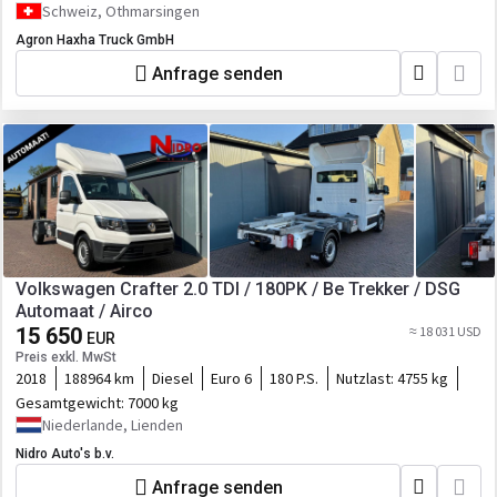
Schweiz, Othmarsingen
Agron Haxha Truck GmbH
Anfrage senden
Volkswagen Crafter 2.0 TDI / 180PK / Be Trekker / DSG
Automaat / Airco
15 650
≈ 18 031 USD
EUR
Preis exkl. MwSt
2018
188964 km
Diesel
Euro 6
180 P.S.
Nutzlast:
4755 kg
Gesamtgewicht:
7000 kg
Niederlande, Lienden
Nidro Auto's b.v.
Anfrage senden