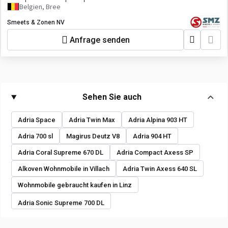
Belgien, Bree
Smeets & Zonen NV
Anfrage senden
Sehen Sie auch
Adria Space
Adria Twin Max
Adria Alpina 903 HT
Adria 700 sl
Magirus Deutz V8
Adria 904 HT
Adria Coral Supreme 670 DL
Adria Compact Axess SP
Alkoven Wohnmobile in Villach
Adria Twin Axess 640 SL
Wohnmobile gebraucht kaufen in Linz
Adria Sonic Supreme 700 DL