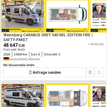
Weinsberg CARABUS GREY 540 MQ -EDITION FIRE /
SAFTY-PAKET
48 647
≈ 56 050 USD
EUR
Preis exkl. MwSt
2026
10000 km
Euro 6
Sitzezahl:
4
Deutschland, Münster
MS-Reisemobile GmbH
Anfrage senden