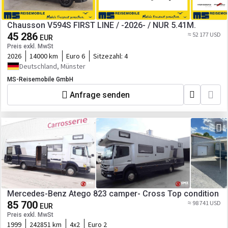
Chausson V594S FIRST LINE / -2026- / NUR 5.41M.
45 286
≈ 52 177 USD
EUR
Preis exkl. MwSt
2026
14000 km
Euro 6
Sitzezahl:
4
Deutschland, Münster
MS-Reisemobile GmbH
Anfrage senden
Mercedes-Benz Atego 823 camper- Cross Top condition
85 700
≈ 98 741 USD
EUR
Preis exkl. MwSt
1999
242851 km
4x2
Euro 2