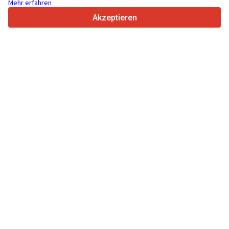
Mehr erfahren
4.7/5
Trustpilot
Akzeptieren
Für Händler
Werbung
Preise
Support
Für Käufer
Markenbewertungen
Messen
Leasing
Informationen
Über Truck1
Blog