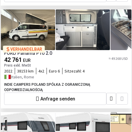
VERHANDELBAR
FORD Panamá P10 2.0
42 761
≈ 49 268 USD
EUR
Preis exkl. MwSt
2022
38153 km
4x2
Euro 6
Sitzezahl:
4
Italien, Rome
INDIE CAMPERS POLAND SPÓŁKA Z OGRANICZONĄ
ODPOWIEDZIALNOŚCIĄ
Anfrage senden