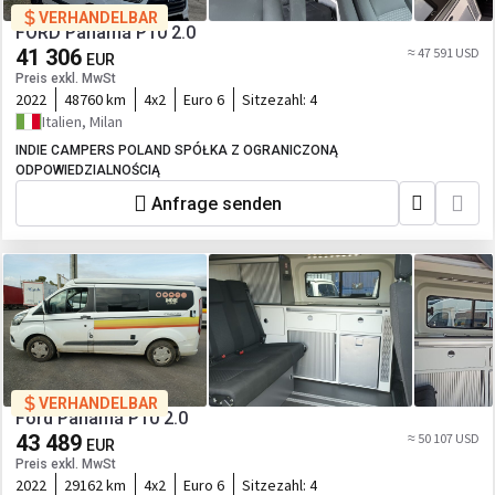
VERHANDELBAR
FORD Panamá P10 2.0
41 306
≈ 47 591 USD
EUR
Preis exkl. MwSt
2022
48760 km
4x2
Euro 6
Sitzezahl:
4
Italien, Milan
INDIE CAMPERS POLAND SPÓŁKA Z OGRANICZONĄ
ODPOWIEDZIALNOŚCIĄ
Anfrage senden
VERHANDELBAR
Ford Panamá P10 2.0
43 489
≈ 50 107 USD
EUR
Preis exkl. MwSt
2022
29162 km
4x2
Euro 6
Sitzezahl:
4