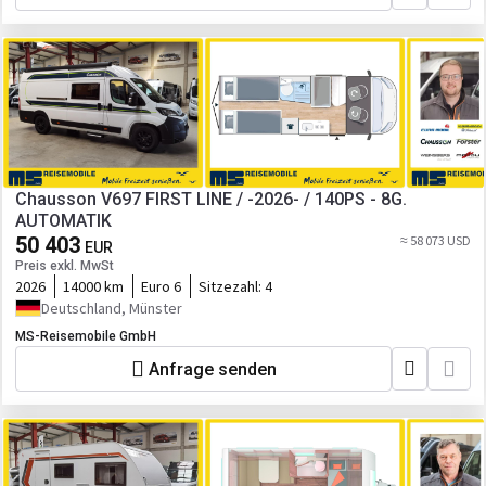
Chausson V697 FIRST LINE / -2026- / 140PS - 8G.
AUTOMATIK
50 403
≈ 58 073 USD
EUR
Preis exkl. MwSt
2026
14000 km
Euro 6
Sitzezahl:
4
Deutschland, Münster
MS-Reisemobile GmbH
Anfrage senden