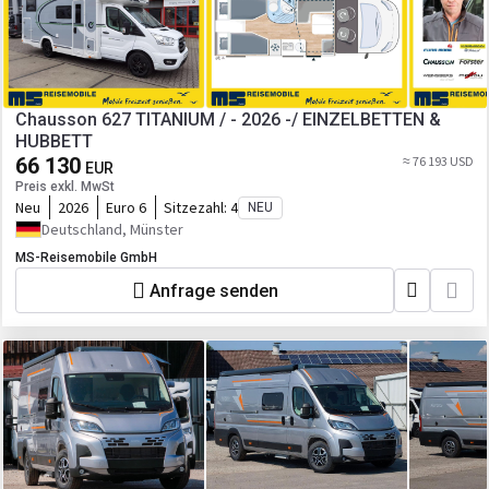
Chausson 627 TITANIUM / - 2026 -/ EINZELBETTEN &
HUBBETT
66 130
≈ 76 193 USD
EUR
Preis exkl. MwSt
Neu
2026
Euro 6
Sitzezahl:
4
NEU
Deutschland, Münster
MS-Reisemobile GmbH
Anfrage senden