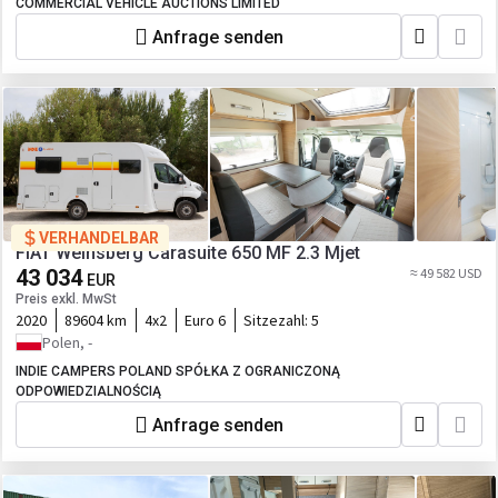
COMMERCIAL VEHICLE AUCTIONS LIMITED
Anfrage senden
VERHANDELBAR
FIAT Weinsberg Carasuite 650 MF 2.3 Mjet
43 034
≈ 49 582 USD
EUR
Preis exkl. MwSt
2020
89604 km
4x2
Euro 6
Sitzezahl:
5
Polen, -
INDIE CAMPERS POLAND SPÓŁKA Z OGRANICZONĄ
ODPOWIEDZIALNOŚCIĄ
Anfrage senden