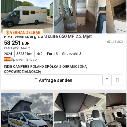
VERHANDELBAR
FIAT Weinsberg Carasuite 650 MF 2.2 Mjet
58 251
≈ 67 115 USD
EUR
Preis exkl. MwSt
2024
56852 km
4x2
Euro 6
Sitzezahl:
5
Spanien, Bilbao
INDIE CAMPERS POLAND SPÓŁKA Z OGRANICZONĄ
ODPOWIEDZIALNOŚCIĄ
Anfrage senden