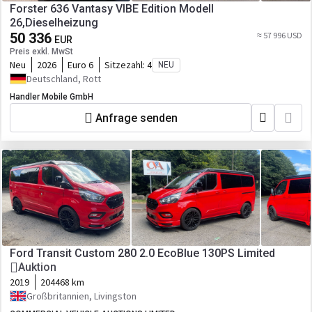
Forster 636 Vantasy VIBE Edition Modell
26,Dieselheizung
50 336
≈ 57 996 USD
EUR
Preis exkl. MwSt
Neu
2026
Euro 6
Sitzezahl:
4
NEU
Deutschland, Rott
Handler Mobile GmbH
Anfrage senden
Ford Transit Custom 280 2.0 EcoBlue 130PS Limited
Auktion
2019
204468 km
Großbritannien, Livingston