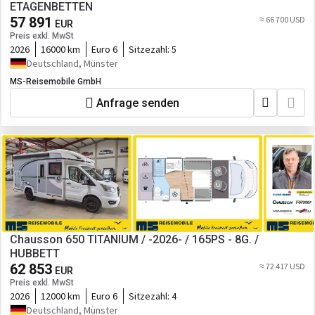
ETAGENBETTEN
57 891
≈ 66 700 USD
EUR
Preis exkl. MwSt
2026
16000 km
Euro 6
Sitzezahl:
5
Deutschland, Münster
MS-Reisemobile GmbH
Anfrage senden
Chausson 650 TITANIUM / -2026- / 165PS - 8G. /
HUBBETT
62 853
≈ 72 417 USD
EUR
Preis exkl. MwSt
2026
12000 km
Euro 6
Sitzezahl:
4
Deutschland, Münster