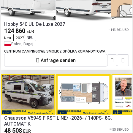
Hobby 540 UL De Luxe 2027
124 860
≈ 143 861 USD
EUR
Neu
2027
NEU
Polen, Bugaj
CENTRUM CAMPINGOWE SMOLICZ SPÓŁKA KOMANDYTOWA
Anfrage senden
Chausson V594S FIRST LINE/ -2026- / 140PS- 8G.
AUTOMATIK
48 508
≈ 55 889 USD
EUR