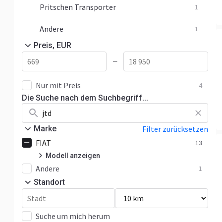
Pritschen Transporter
1
Andere
1
Preis, EUR
—
Nur mit Preis
4
Die Suche nach dem Suchbegriff...
Marke
Filter zurücksetzen
FIAT
13
Modell anzeigen
Andere
Doblo
4
1
Standort
Ducato
7
Ducato 2.0
2
Suche um mich herum
Ducato 2.3
4