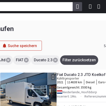
aufen
S
Suche speichern
Jtd
FIAT
Ducato 2.3
Filter zurücksetzen
Fiat Ducato 2.3 JTD Koelkoff
Kühltransporter
2021
114638 km
Diesel
Euro 
Gesamtgewicht:
3500 kg
Niederlande, Hoofddorp
Inseriert: 1Mo.
Referenznumm