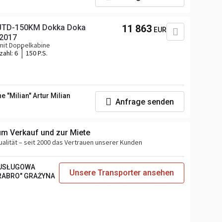
3JTD-150KM Dokka Doka
11 863
EUR
 2017
 mit Doppelkabine
zahl:
6
150 P.S.
 "Milian" Artur Milian
Anfrage senden
um Verkauf und zur Miete
ualität – seit 2000 das Vertrauen unserer Kunden
-USŁUGOWA
Unsere Transporter ansehen
GRABRO" GRAŻYNA