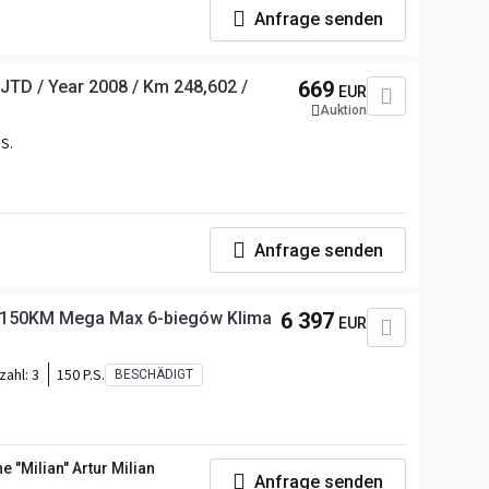
Anfrage senden
 JTD / Year 2008 / Km 248,602 /
669
EUR
Auktion
.S.
Anfrage senden
D-150KM Mega Max 6-biegów Klima
6 397
EUR
zahl:
3
150 P.S.
BESCHÄDIGT
 "Milian" Artur Milian
Anfrage senden