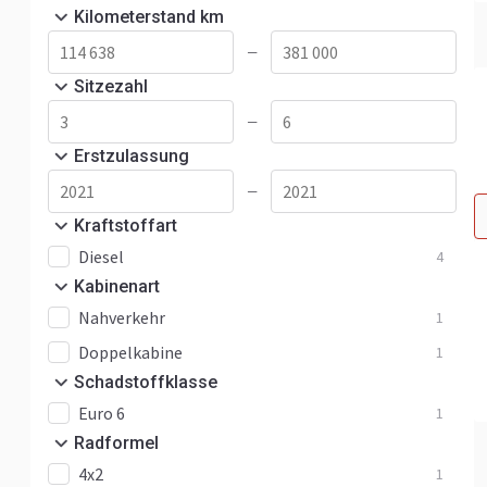
Kilometerstand km
—
Sitzezahl
—
Erstzulassung
—
Kraftstoffart
Diesel
4
Kabinenart
Nahverkehr
1
Doppelkabine
1
Schadstoffklasse
Euro 6
1
Radformel
4x2
1