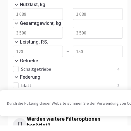
Nutzlast, kg
—
Gesamtgewicht, kg
—
Leistung, P.S.
—
Getriebe
Schaltgetriebe
4
Federung
blatt
2
Farbe
Weiß
3
Durch die Nutzung dieser Website stimmen Sie der Verwendung von C
Werden weitere Filteroptionen
benötigt?