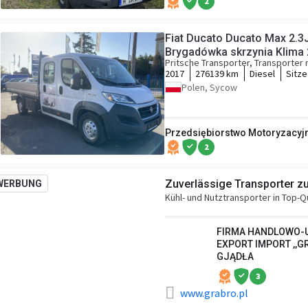
2
Fiat Ducato Ducato Max 2.
Brygadówka skrzynia Klima
Pritsche Transporter, Transporter
2017
276139 km
Diesel
Sitze
Polen, Sycow
Przedsiębiorstwo Motoryzacyjne
2
Zuverlässige Transporter z
WERBUNG
Kühl- und Nutztransporter in Top-Q
FIRMA HANDLOWO
EXPORT IMPORT ,,
GJĄDŁA
3
www.grabro.pl