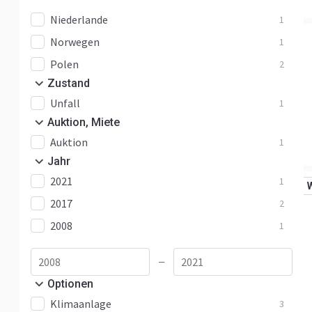
Ducato Maxi
1
Niederlande
1
Scudo
2
Norwegen
1
Polen
2
Zustand
Unfall
1
Auktion, Miete
Auktion
1
Jahr
2021
1
2017
2
2008
1
—
Optionen
Klimaanlage
3