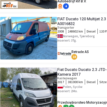
Autobedrijf Rif B.V.
4
FIAT Ducato 120 Multijet 2.3
A0016832
Transporter
2008
248602 km
Diesel
120 P
Norwegen, Tjæreborg
Inseriert: 3Tg.
Retrade AS
14
Fiat Ducato Ducato 2.3 JT
Kamera 2017
Kastenwagen
2017
381000 km
Diesel
Sitze
Polen, Syców
Inseriert: 2Mo.
Przedsiębiorstwo Motoryzacyjne