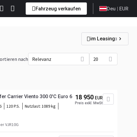
Fahrzeug verkaufen
Deu
| EUR
im Leasing
3
ortieren nach
Relevanz
20
er Carrier Viento 300 0'C Euro 6
18 950
EUR
Preis exkl. MwSt
6
120 P.S.
Nutzlast:
1089 kg
er VJR10G