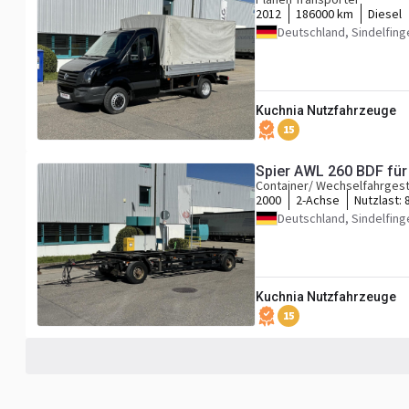
2012
186000 km
Diesel
Deutschland, Sindelfing
Kuchnia Nutzfahrzeuge
15
Spier AWL 260 BDF für 
Container/ Wechselfahrgest
2000
2-Achse
Nutzlast:
Deutschland, Sindelfing
Kuchnia Nutzfahrzeuge
15