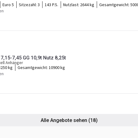
Euro 5
Sitzezahl:
3
143 P.S.
Nutzlast:
2644 kg
Gesamtgewicht:
500
en
7,15-7,45 GG 10,9t Nutz 8,25t
ell Anhänger
8250 kg
Gesamtgewicht:
10900 kg
en
Alle Angebote sehen
(18)