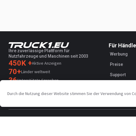
Für Händle
Ihre zuverlässige Plattform für
Werbung
Nutzfahrzeuge und Maschinen seit 2003
450K +
Aktive Anzeigen
Preise
70+
Länder weltweit
Support
36
Unterstützte Sprachen
4.7/5
Durch die Nutzung dieser Website stimmen Sie der Verwendung von C
Trustpilot
Datenschutz
AGB
AI Terms
Öffentlicher Vertrag
Datenverarbe
Copyright © Truck1 2003-2026
Österreich - Deutsch | EUR