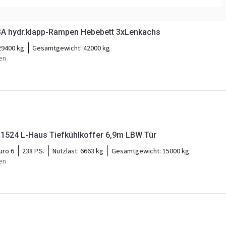
BA hydr.klapp-Rampen Hebebett 3xLenkachs
29400 kg
Gesamtgewicht:
42000 kg
en
1524 L-Haus Tiefkühlkoffer 6,9m LBW Tür
uro 6
238 P.S.
Nutzlast:
6663 kg
Gesamtgewicht:
15000 kg
en