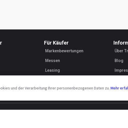
r
Für Käufer
Infor
Markenbewertungen
Über T
Messen
Blog
Leasing
Impre
Händle
ookies und der Verarbeitung Ihrer personenbezogenen Daten zu.
Mehr erfa
itung
Sicherheitshinweise