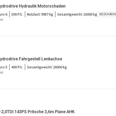
ydrodrive Hydraulik Motorschaden
uro 6
500 P.S.
Nutzlast:
9987 kg
Gesamtgewicht:
18000 kg
BESCHÄDI
en
drodrive Fahrgestell Lenkachse
uro 5
400 P.S.
Gesamtgewicht:
26000 kg
en
 2,0TDI 143PS Pritsche 3,6m Plane AHK