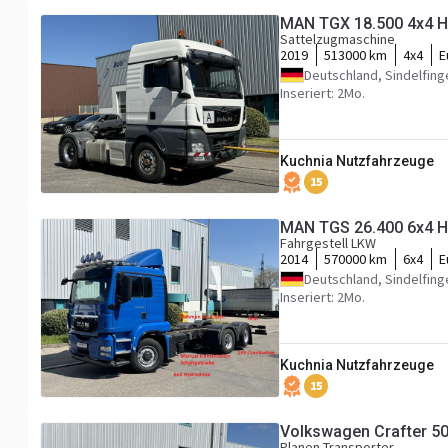
MAN TGX 18.500 4x4 H
Sattelzugmaschine
2019
513000 km
4x4
E
Deutschland, Sindelfing
Inseriert: 2Mo.
Kuchnia Nutzfahrzeuge
15
MAN TGS 26.400 6x4 Hy
Fahrgestell LKW
2014
570000 km
6x4
E
Deutschland, Sindelfing
Inseriert: 2Mo.
Kuchnia Nutzfahrzeuge
15
Volkswagen Crafter 50
Planen Transporter