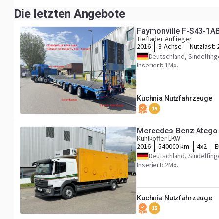
Die letzten Angebote
Faymonville F-S43-1A
Tieflader Auflieger
2016
3-Achse
Nutzlast:
Deutschland, Sindelfing
Inseriert: 1Mo.
Kuchnia Nutzfahrzeuge
15
Mercedes-Benz Atego 
Kühlkoffer LKW
2016
540000 km
4x2
E
Deutschland, Sindelfing
Inseriert: 2Mo.
Kuchnia Nutzfahrzeuge
15