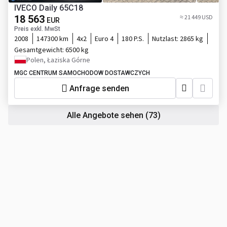
IVECO Daily 65C18
18 563
≈ 21 449 USD
EUR
Preis exkl. MwSt
2008
147300 km
4x2
Euro 4
180 P.S.
Nutzlast:
2865 kg
Gesamtgewicht:
6500 kg
Polen, Łaziska Górne
MGC CENTRUM SAMOCHODOW DOSTAWCZYCH
Anfrage senden
Alle Angebote sehen
(73)