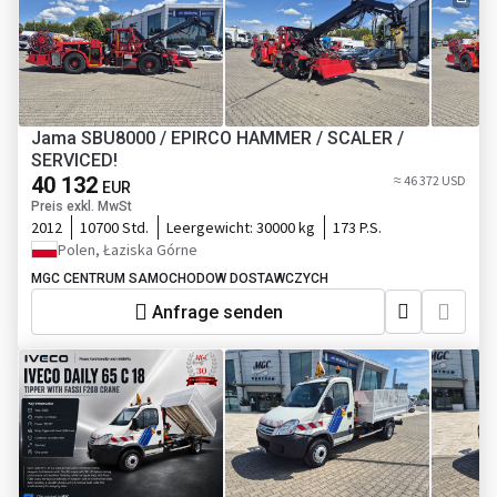
Jama SBU8000 / EPIRCO HAMMER / SCALER /
SERVICED!
40 132
≈ 46 372 USD
EUR
Preis exkl. MwSt
2012
10700 Std.
Leergewicht:
30000 kg
173 P.S.
Polen, Łaziska Górne
MGC CENTRUM SAMOCHODOW DOSTAWCZYCH
Anfrage senden