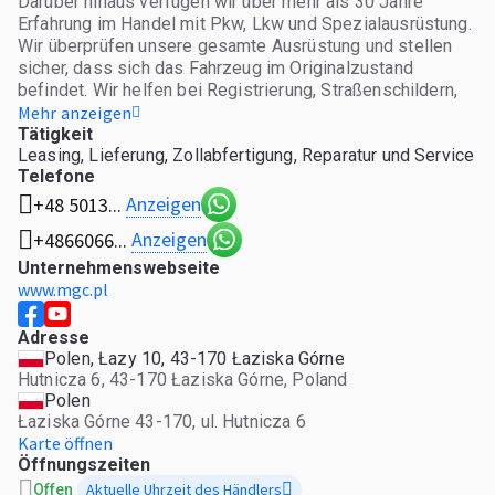
Darüber hinaus verfügen wir über mehr als 30 Jahre
Erfahrung im Handel mit Pkw, Lkw und Spezialausrüstung.
Wir überprüfen unsere gesamte Ausrüstung und stellen
sicher, dass sich das Fahrzeug im Originalzustand
befindet. Wir helfen bei Registrierung, Straßenschildern,
Zollämtern usw alle Dokumente! Zusätzlich bieten wir
Mehr anzeigen
Fahrzeug- oder Gerätetransporte an! Besuchen Sie unsere
Tätigkeit
Leasing, Lieferung, Zollabfertigung, Reparatur und Service
offiziellen Websites, um unsere Echtheit zu bestätigen! -
Telefone
gruchel.subaru.pl - mgc.pl - facebook.com/p/MGC-Auto-
Centrum-Subaru-100063910875053/ -
Anzeigen
+48 5013...
autoline.com.pl/mgc/ - mgc.otomoto.pl
Anzeigen
+4866066...
Unternehmenswebseite
www.mgc.pl
Adresse
Polen, Łazy 10, 43-170 Łaziska Górne
Hutnicza 6, 43-170 Łaziska Górne, Poland
Polen
Łaziska Górne 43-170, ul. Hutnicza 6
Karte öffnen
Öffnungszeiten
Aktuelle Uhrzeit des Händlers
Offen