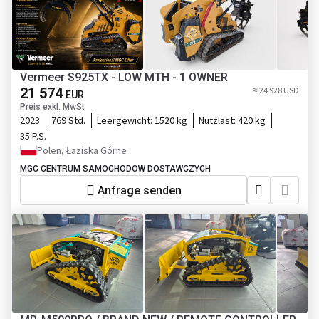
Vermeer S925TX - LOW MTH - 1 OWNER
21 574
≈ 24 928 USD
EUR
Preis exkl. MwSt
2023
769 Std.
Leergewicht:
1520 kg
Nutzlast:
420 kg
35 P.S.
Polen, Łaziska Górne
MGC CENTRUM SAMOCHODOW DOSTAWCZYCH
Anfrage senden