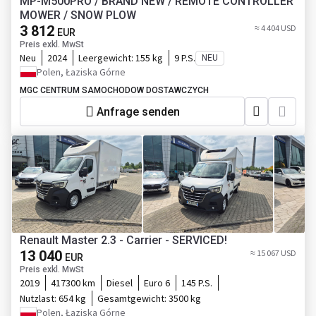
MP-M500PRO / BRAND NEW / REMOTE CONTROLLER
MOWER / SNOW PLOW
3 812
≈ 4 404 USD
EUR
Preis exkl. MwSt
Neu
2024
Leergewicht:
155 kg
9 P.S.
NEU
Polen, Łaziska Górne
MGC CENTRUM SAMOCHODOW DOSTAWCZYCH
Anfrage senden
Renault Master 2.3 - Carrier - SERVICED!
13 040
≈ 15 067 USD
EUR
Preis exkl. MwSt
2019
417300 km
Diesel
Euro 6
145 P.S.
Nutzlast:
654 kg
Gesamtgewicht:
3500 kg
Polen, Łaziska Górne