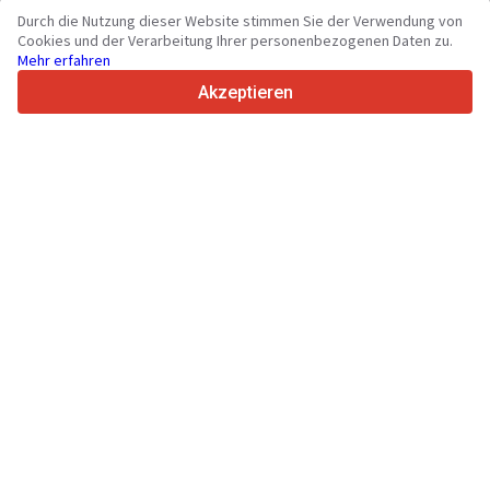
70+
Länder weltweit
Durch die Nutzung dieser Website stimmen Sie der Verwendung von
36
Unterstützte Sprachen
Cookies und der Verarbeitung Ihrer personenbezogenen Daten zu.
Mehr erfahren
4.7/5
Trustpilot
Akzeptieren
Für Händler
Werbung
Preise
Support
Für Käufer
Markenbewertungen
Messen
Leasing
Informationen
Über Truck1