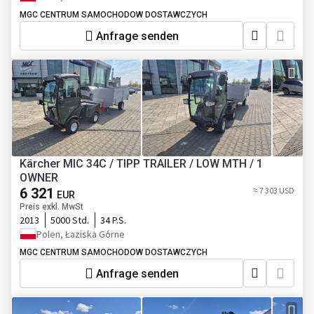
MGC CENTRUM SAMOCHODOW DOSTAWCZYCH
Anfrage senden
Kärcher MIC 34C / TIPP TRAILER / LOW MTH / 1
OWNER
6 321
≈ 7 303 USD
EUR
Preis exkl. MwSt
2013
5000 Std.
34 P.S.
Polen, Łaziska Górne
MGC CENTRUM SAMOCHODOW DOSTAWCZYCH
Anfrage senden