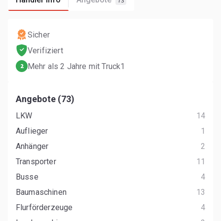
73
Sicher
Verifiziert
Mehr als 2 Jahre mit Truck1
2
Angebote (73)
LKW
14
Auflieger
1
Anhänger
2
Transporter
11
Busse
4
Baumaschinen
13
Flurförderzeuge
4